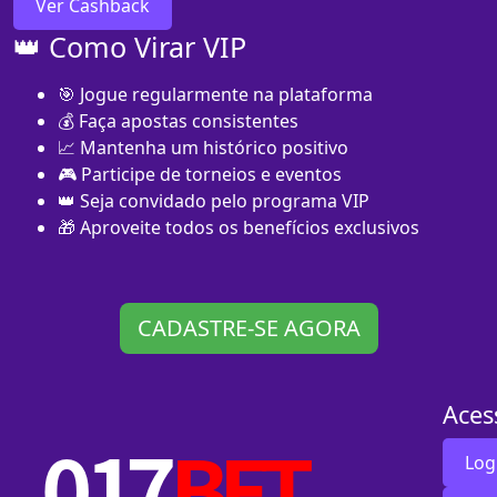
Ver Cashback
👑 Como Virar VIP
🎯 Jogue regularmente na plataforma
💰 Faça apostas consistentes
📈 Mantenha um histórico positivo
🎮 Participe de torneios e eventos
👑 Seja convidado pelo programa VIP
🎁 Aproveite todos os benefícios exclusivos
CADASTRE-SE AGORA
Aces
Log