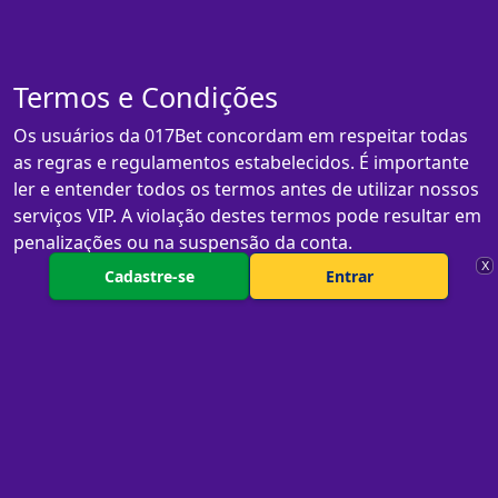
Termos e Condições
Os usuários da 017Bet concordam em respeitar todas
as regras e regulamentos estabelecidos. É importante
ler e entender todos os termos antes de utilizar nossos
serviços VIP. A violação destes termos pode resultar em
penalizações ou na suspensão da conta.
X
Cadastre-se
Entrar