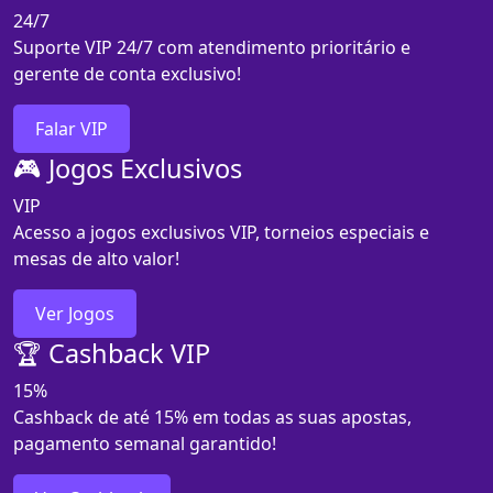
24/7
Suporte VIP 24/7 com atendimento prioritário e
gerente de conta exclusivo!
Falar VIP
🎮 Jogos Exclusivos
VIP
Acesso a jogos exclusivos VIP, torneios especiais e
mesas de alto valor!
Ver Jogos
🏆 Cashback VIP
15%
Cashback de até 15% em todas as suas apostas,
pagamento semanal garantido!