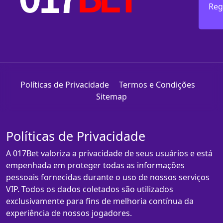
Reg
Políticas de Privacidade
Termos e Condições
Sitemap
Políticas de Privacidade
A 017Bet valoriza a privacidade de seus usuários e está
empenhada em proteger todas as informações
pessoais fornecidas durante o uso de nossos serviços
VIP. Todos os dados coletados são utilizados
exclusivamente para fins de melhoria contínua da
experiência de nossos jogadores.