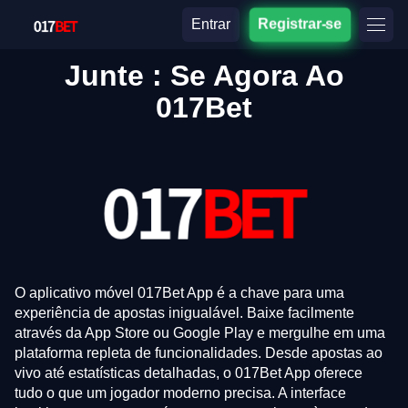
Entrar
Registrar-se
Junte : Se Agora Ao
017Bet
O aplicativo móvel 017Bet App é a chave para uma
experiência de apostas inigualável. Baixe facilmente
através da App Store ou Google Play e mergulhe em uma
plataforma repleta de funcionalidades. Desde apostas ao
vivo até estatísticas detalhadas, o 017Bet App oferece
tudo o que um jogador moderno precisa. A interface