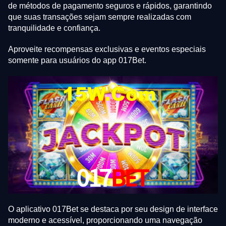
de métodos de pagamento seguros e rápidos, garantindo
que suas transações sejam sempre realizadas com
tranquilidade e confiança.
Aproveite recompensas exclusivas e eventos especiais
somente para usuários do app 017Bet.
O aplicativo 017Bet se destaca por seu design de interface
moderno e acessível, proporcionando uma navegação