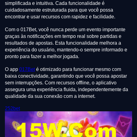
simplificada e intuitiva. Cada funcionalidade é
cuidadosamente estruturada para que você possa
encontrar e usar recursos com rapidez e facilidade.
Com o 017Bet, você nunca perde um evento importante
graças às notificações em tempo real sobre partidas e
resultados de apostas. Esta funcionalidade melhora a
experiência do usuário, mantendo-o sempre informado e
pronto para fazer a melhor jogada.
O app
017Bet
é otimizado para funcionar mesmo com
baixa conectividade, garantindo que você possa apostar
sem interrupções. Com recursos offline, o aplicativo
assegura uma experiência fluida, independentemente da
qualidade da sua conexão com a internet.
252bet