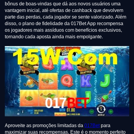
bônus de boas-vindas que dá aos novos usuários uma
vantagem inicial, até ofertas de cashback que devolvem
parte das perdas, cada jogador se sente valorizado. Além
disso, o plano de fidelidade da 017Bet App recompensa
os jogadores mais assíduos com benefícios exclusivos,
tornando cada aposta ainda mais empolgante.
Aproveite as promoções limitadas da
017Bet
para
maximizar suas recompensas. Este é o momento perfeito