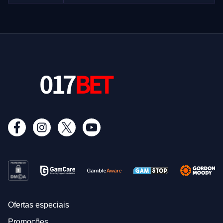
Ofertas especiais
Promoções