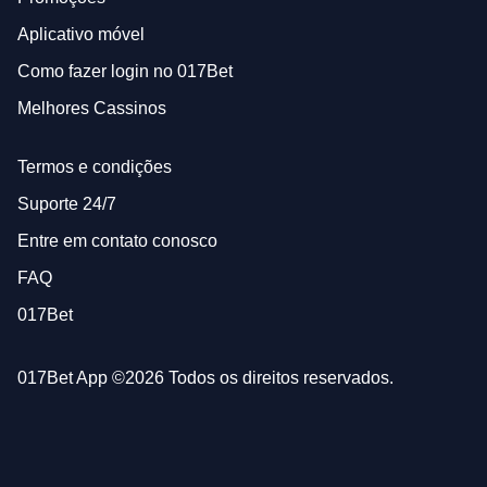
Aplicativo móvel
Como fazer login no 017Bet
Melhores Cassinos
Termos e condições
Suporte 24/7
Entre em contato conosco
FAQ
017Bet
017Bet App ©2026 Todos os direitos reservados.