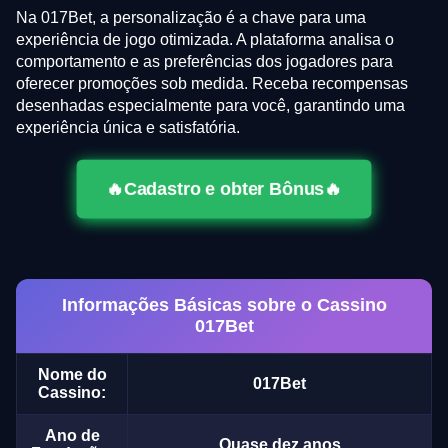
Na 017Bet, a personalização é a chave para uma
experiência de jogo otimizada. A plataforma analisa o
comportamento e as preferências dos jogadores para
oferecer promoções sob medida. Receba recompensas
desenhadas especialmente para você, garantindo uma
experiência única e satisfatória.
🔥Cadastro e obter Bônus🔥
Informações Básicas sobre o Cassino
017Bet
Nome do
017Bet
Cassino:
Ano de
Quase dez anos