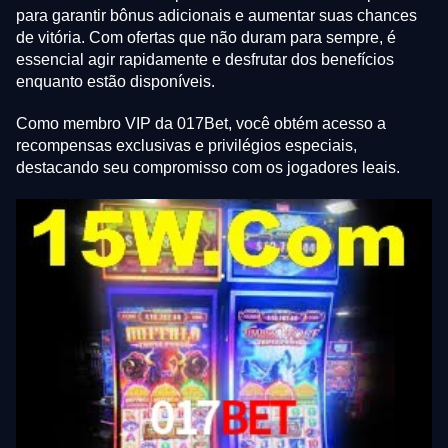
para garantir bônus adicionais e aumentar suas chances
de vitória. Com ofertas que não duram para sempre, é
essencial agir rapidamente e desfrutar dos benefícios
enquanto estão disponíveis.
Como membro VIP da 017Bet, você obtém acesso a
recompensas exclusivas e privilégios especiais,
destacando seu compromisso com os jogadores leais.