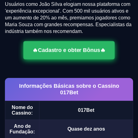
Usuários como João Silva elogiam nossa plataforma com
'experiência excepcional'. Com 500 mil usuários ativos e
um aumento de 20% ao mês, premiamos jogadores como
Maria Souza com grandes recompensas. Especialistas da
indústria também nos recomendam.
🔥Cadastro e obter Bônus🔥
Informações Básicas sobre o Cassino
017Bet
Nome do
017Bet
Cassino:
Ano de
Quase dez anos
Fundação: