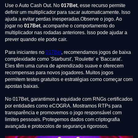
Use o Auto Cash Out. No
017Bet
, esse recurso permite
definir um multiplicador para sacar automaticamente. Isso
ajuda a evitar perdas inesperadas.Observe o jogo. Ao
jogar no
017Bet
, acompanhe o comportamento do
multiplicador nas rodadas anteriores. Isso pode ajudar a
prever quando ele pode cair.
Para iniciantes no
017Bet
, recomendamos jogos de baixa
complexidade como 'Starburst', 'Roulette' e 'Baccarat'.
Eles têm uma curva de aprendizado suave e oferecem
recompensas para novos jogadores. Muitos jogos
permitem testes gratuitos e estratégias como começar com
apostas baixas.
No 017Bet, garantimos a equidade com RNGs certificados
por entidades como eCOGRA. Mostramos RTPs para
transparência e promovemos o jogo responsável com
limites pessoais. Protegemos dados com criptografia
avançada e protocolos de segurança rigorosos.