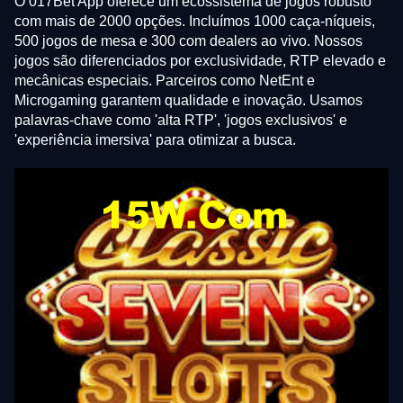
O 017Bet App oferece um ecossistema de jogos robusto
com mais de 2000 opções. Incluímos 1000 caça-níqueis,
500 jogos de mesa e 300 com dealers ao vivo. Nossos
jogos são diferenciados por exclusividade, RTP elevado e
mecânicas especiais. Parceiros como NetEnt e
Microgaming garantem qualidade e inovação. Usamos
palavras-chave como 'alta RTP', 'jogos exclusivos' e
'experiência imersiva' para otimizar a busca.