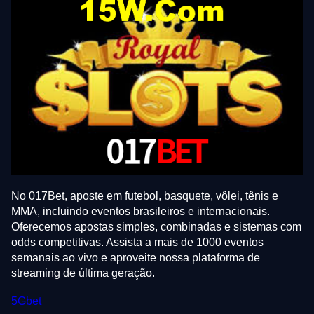
No 017Bet, aposte em futebol, basquete, vôlei, tênis e
MMA, incluindo eventos brasileiros e internacionais.
Oferecemos apostas simples, combinadas e sistemas com
odds competitivas. Assista a mais de 1000 eventos
semanais ao vivo e aproveite nossa plataforma de
streaming de última geração.
5Gbet