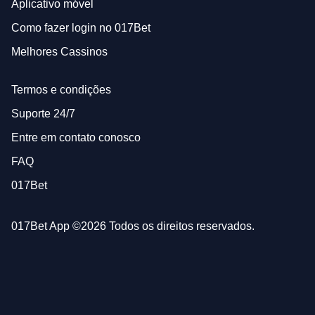
Aplicativo móvel
Como fazer login no 017Bet
Melhores Cassinos
Termos e condições
Suporte 24/7
Entre em contato conosco
FAQ
017Bet
017Bet App ©2026 Todos os direitos reservados.