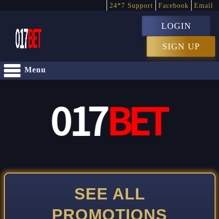
24*7 Support
Facebook
Email
LOGIN
SIGN UP
Menu
SEE ALL
PROMOTIONS