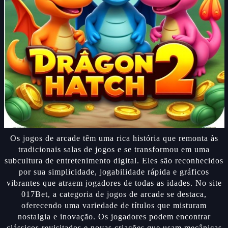
Os jogos de arcade têm uma rica história que remonta às
tradicionais salas de jogos e se transformou em uma
subcultura de entretenimento digital. Eles são reconhecidos
por sua simplicidade, jogabilidade rápida e gráficos
vibrantes que atraem jogadores de todas as idades. No site
017Bet, a categoria de jogos de arcade se destaca,
oferecendo uma variedade de títulos que misturam
nostalgia e inovação. Os jogadores podem encontrar
clássicos revisitados e novas criações que usam mecânicas