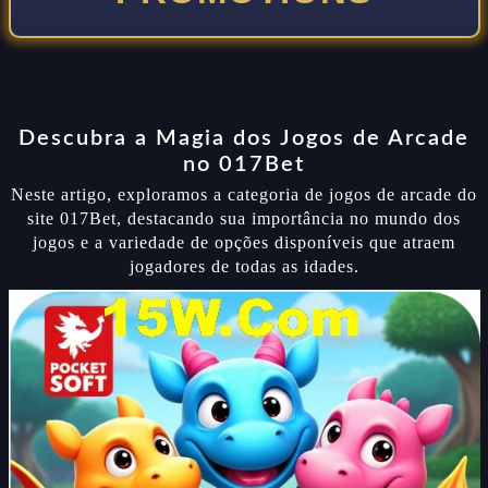
Descubra a Magia dos Jogos de Arcade
no 017Bet
Neste artigo, exploramos a categoria de jogos de arcade do
site 017Bet, destacando sua importância no mundo dos
jogos e a variedade de opções disponíveis que atraem
jogadores de todas as idades.