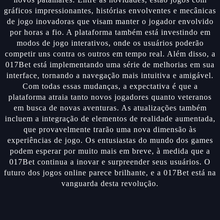
gráficos impressionantes, histórias envolventes e mecânicas
de jogo inovadoras que visam manter o jogador envolvido
por horas a fio. A plataforma também está investindo em
modos de jogo interativos, onde os usuários poderão
competir uns contra os outros em tempo real. Além disso, a
017Bet está implementando uma série de melhorias em sua
interface, tornando a navegação mais intuitiva e amigável.
Com todas essas mudanças, a expectativa é que a
plataforma atraia tanto novos jogadores quanto veteranos
em busca de novas aventuras. As atualizações também
incluem a integração de elementos de realidade aumentada,
que provavelmente trarão uma nova dimensão às
experiências de jogo. Os entusiastas do mundo dos games
podem esperar por muito mais em breve, à medida que a
017Bet continua a inovar e surpreender seus usuários. O
futuro dos jogos online parece brilhante, e a 017Bet está na
vanguarda desta revolução.