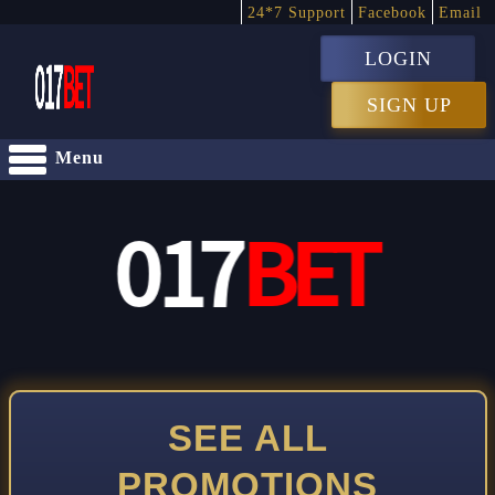
24*7 Support
Facebook
Email
LOGIN
SIGN UP
Menu
SEE ALL
PROMOTIONS