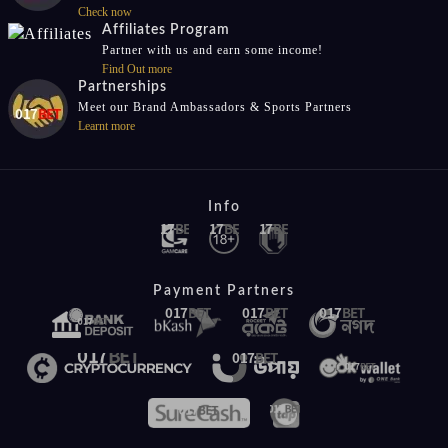
Check now
Affiliates Program
Partner with us and earn some income!
Find Out more
Partnerships
Meet our Brand Ambassadors & Sports Partners
Learnt more
Info
Payment Partners