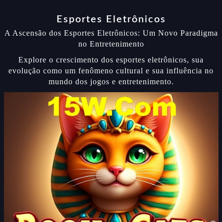
Esportes Eletrônicos
A Ascensão dos Esportes Eletrônicos: Um Novo Paradigma
no Entretenimento
Explore o crescimento dos esportes eletrônicos, sua
evolução como um fenômeno cultural e sua influência no
mundo dos jogos e entretenimento.