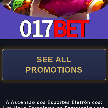
SEE ALL
PROMOTIONS
A Ascensão dos Esportes Eletrônicos: