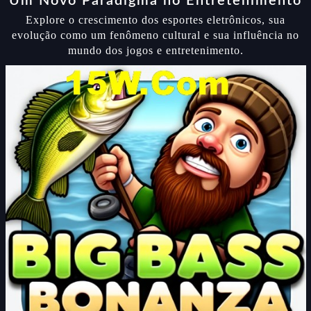
Um Novo Paradigma no Entretenimento
Explore o crescimento dos esportes eletrônicos, sua
evolução como um fenômeno cultural e sua influência no
mundo dos jogos e entretenimento.