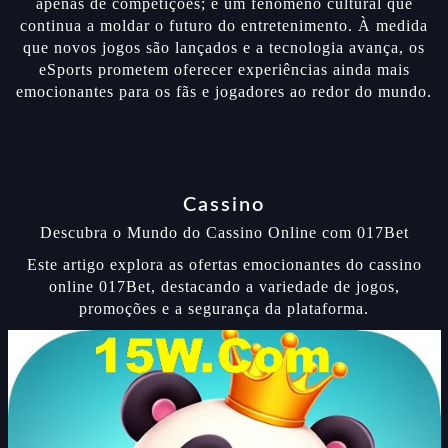
apenas de competições; é um fenômeno cultural que
continua a moldar o futuro do entretenimento. À medida
que novos jogos são lançados e a tecnologia avança, os
eSports prometem oferecer experiências ainda mais
emocionantes para os fãs e jogadores ao redor do mundo.
Cassino
Descubra o Mundo do Cassino Online com 017Bet
Este artigo explora as ofertas emocionantes do cassino
online 017Bet, destacando a variedade de jogos,
promoções e a segurança da plataforma.