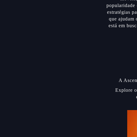
popularidade 
estratégias p
que ajudam o
está em busc
A Ascen
Explore o