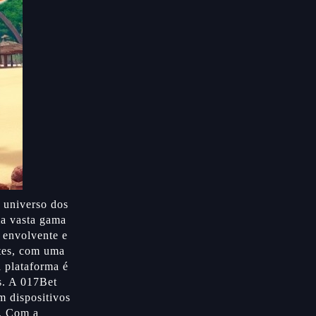
 universo dos
ma vasta gama
 envolvente e
ntes, com uma
a plataforma é
s. A 017Bet
m dispositivos
r. Com a