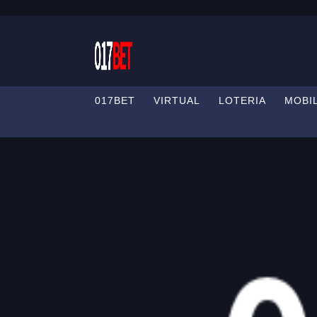
017BET
VIRTUAL
LOTERIA
MOBI