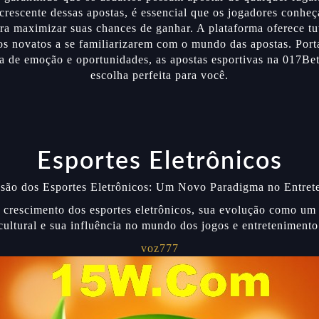
crescente dessas apostas, é essencial que os jogadores conheç
ara maximizar suas chances de ganhar. A plataforma oferece tut
s novatos a se familiarizarem com o mundo das apostas. Port
a de emoção e oportunidades, as apostas esportivas na 017Be
escolha perfeita para você.
Esportes Eletrônicos
são dos Esportes Eletrônicos: Um Novo Paradigma no Entret
 crescimento dos esportes eletrônicos, sua evolução como u
cultural e sua influência no mundo dos jogos e entretenimento
voz777