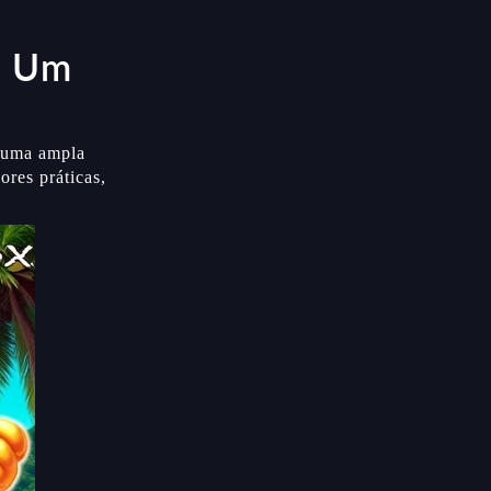
: Um
e uma ampla
ores práticas,