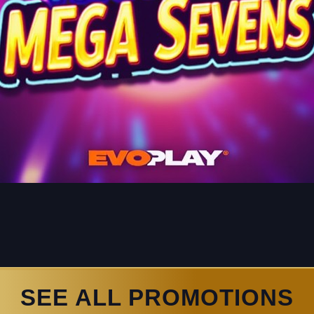
SEE ALL PROMOTIONS